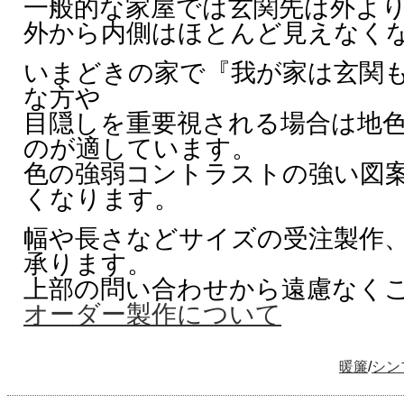
一般的な家屋では玄関先は外よ
外から内側はほとんど見えなく
いまどきの家で『我が家は玄関
な方や
目隠しを重要視される場合は地
のが適しています。
色の強弱コントラストの強い図
くなります。
幅や長さなどサイズの受注製作
承ります。
上部の問い合わせから遠慮なく
オーダー製作について
暖簾
/
シン