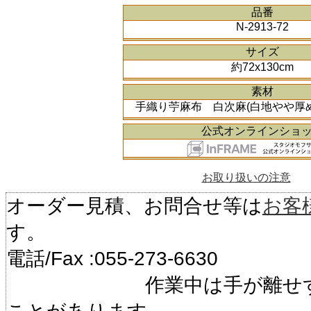
品番
N-2913-72
サイズ
約72x130cm
素材
手織り苧麻布 白次麻(白地やや厚め
公式オンラインショ
お取り扱いの注意
オーダー見積、お問合せ等は
お客
す。
電話/Fax :055-273-6630
作業中は手が離せず電