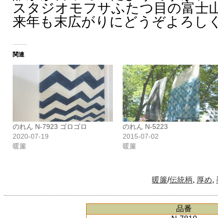
スタジオモフサふたつ目の富士
来年も末広がりにどうぞよろし
関連
のれん N-7923 ゴロゴロ
のれん N-5223
2020-07-19
2015-07-02
暖簾
暖簾
暖簾
/
伝統柄
,
厚め
,
品番