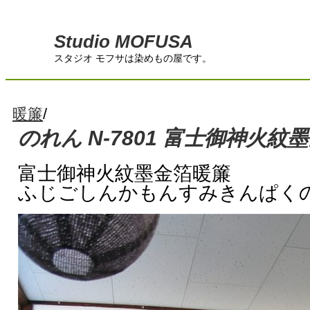
Studio MOFUSA
スタジオ モフサは染めもの屋です。
暖簾
/
のれん N-7801 富士御神火紋
富士御神火紋墨金箔暖簾
ふじごしんかもんすみきんぱく