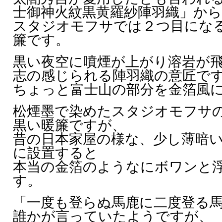
士御神火紋黒黄羅紗陣羽織」か
スタジオモフサでは２つ目にな
簾です。
黒い夜空に噴煙が上がり溶岩が
志の感じられる陣羽織の意匠で
ちょっと富士山の部分を金箔風
松煙墨で染めたスタジオモフサ
黒い暖簾ですが、
昔の日本家屋の様な、少し薄暗
に設置すると
本当の金箔のようなにボワンと
す。
「一度も登らぬ馬鹿に二度登る
誰かが言っていたようですが、