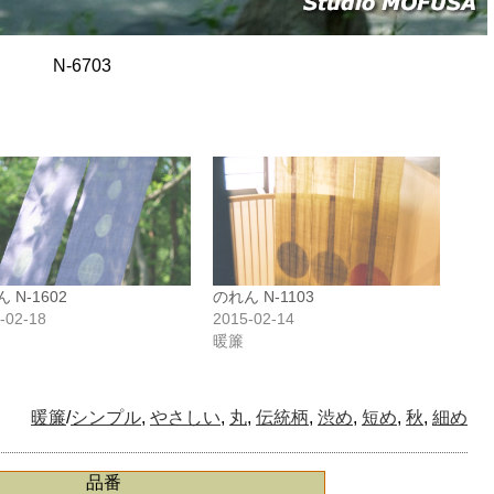
N-6703
 N-1602
のれん N-1103
-02-18
2015-02-14
暖簾
暖簾
/
シンプル
,
やさしい
,
丸
,
伝統柄
,
渋め
,
短め
,
秋
,
細め
品番