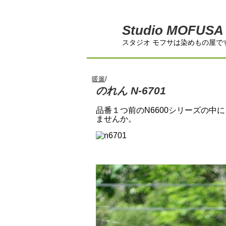
Studio MOFUSA
スタジオ モフサは染めもの屋で
暖簾
/
のれん N-6701
品番１つ前のN6600シリーズの
ませんか。