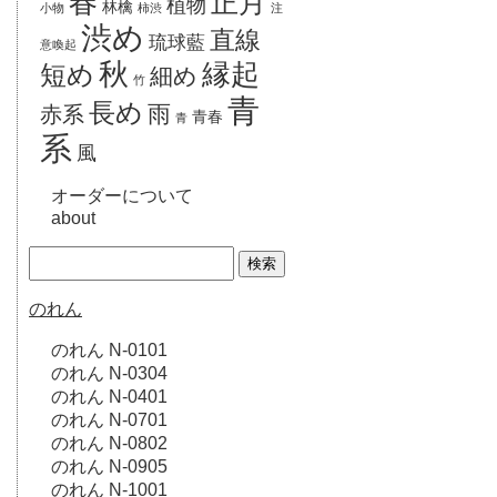
春
正月
植物
林檎
小物
柿渋
注
渋め
直線
琉球藍
意喚起
秋
縁起
短め
細め
竹
青
長め
雨
赤系
青春
青
系
風
オーダーについて
about
のれん
のれん N-0101
のれん N-0304
のれん N-0401
のれん N-0701
のれん N-0802
のれん N-0905
のれん N-1001