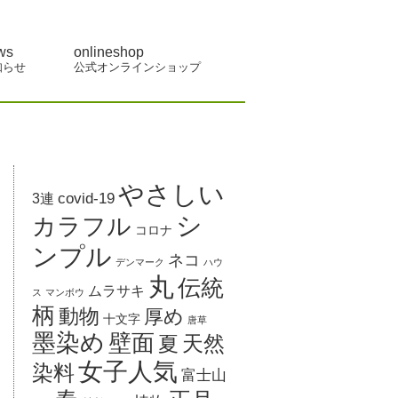
ws
onlineshop
知らせ
公式オンラインショップ
やさしい
covid-19
3連
シ
カラフル
コロナ
ンプル
ネコ
デンマーク
ハウ
丸
伝統
ムラサキ
ス
マンボウ
柄
動物
厚め
十文字
唐草
墨染め
壁面
天然
夏
女子人気
染料
富士山