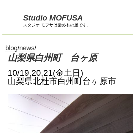
Studio MOFUSA
スタジオ モフサは染めもの屋です。
blog
/
news
/
山梨県白州町 台ヶ原
10/19,20,21(金土日)
山梨県北杜市白州町台ヶ原市