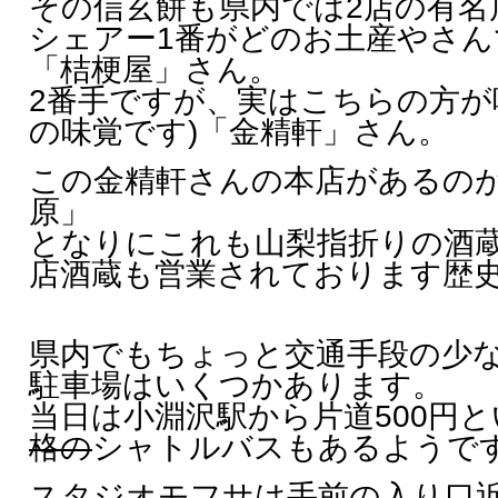
その信玄餅も県内では2店の有名
シェアー1番がどのお土産やさ
「桔梗屋」さん。
2番手ですが、実はこちらの方が
の味覚です)「金精軒」さん。
この金精軒さんの本店があるの
原」
となりにこれも山梨指折りの酒
店酒蔵も営業されております歴
県内でもちょっと交通手段の少
駐車場はいくつかあります。
当日は小淵沢駅から片道500円と
格の
シャトルバスもあるようで
スタジオモフサは手前の入り口