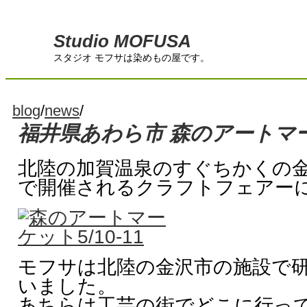
Studio MOFUSA
スタジオ モフサは染めもの屋です。
blog
/
news
/
福井県あわら市 森のアートマーケッ
北陸の加賀温泉のすぐちかくの
で開催されるクラフトフェアー
モフサは北陸の金沢市の施設で
いました。
あちらは工芸の街でどこに行っ